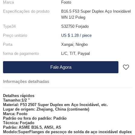
Marca
Footo
Especificações do produto
B16.5 F53 Super Duplex Aço Inoxidável
WN 1/2 Poleg
Type34
S32750 Forjado
Preço unitário
US $ 1.28
/
piece
Porta
Xangai; Ningbo
forma de pagamento
L/C, T/T, Paypal
Fale Agora
Informações detalhadas
Detalhes rápidos
Tamanho:
1/2 "
Material:
F53 2507 Super Duplex em Aço Inoxidável, etc.
Lugar de origem:
Zhejiang, China (continente)
Marca:
F
ooto
Padrão ou fora do padrão:
Padrão
Técnica:
Forjado
Padrão:
ASME B16.5, ANSI, AS
Modelo:
Super
Flanges de pescoço de solda de aço inoxidável duplex