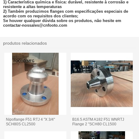
1) Característica química e física: durável, resistente à corrosão e
resistente a altas temperaturas
2) Também produzimos flanges com especificações especiais de
acordo com os requisitos dos clientes;
Se houver qualquer dúvida sobre os produtos, não hesite em
contactar-nos
sales@cnfooto.com
produtos relacionados
Nipoflange F51 RTJ 4 "X 3/4"
B16.5 ASTM A182 F51 WNRTJ
SCH80S CL2500
Flange 2 "SCH80 CL1500