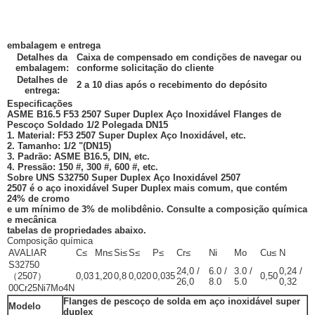
embalagem e entrega
Detalhes da
Caixa de compensado em condições de navegar ou
embalagem:
conforme solicitação do cliente
Detalhes de
2 a 10 dias após o recebimento do depósito
entrega:
Especificações
ASME B16.5 F53 2507 Super Duplex Aço Inoxidável Flanges de
Pescoço Soldado 1/2 Polegada DN15
1. Material: F53 2507 Super Duplex Aço Inoxidável, etc.
2. Tamanho: 1/2 "(
DN15
)
3. Padrão: ASME B16.5, DIN, etc.
4. Pressão: 150 #, 300 #, 600 #, etc.
Sobre UNS S32750 Super Duplex Aço Inoxidável 2507
2507 é o aço inoxidável Super Duplex mais comum, que contém
24% de cromo
e um mínimo de 3% de molibdênio. Consulte a composição química
e mecânica
tabelas de propriedades abaixo.
Composição química
AVALIAR
C≤
Mn≤
Si≤
S≤
P≤
Cr≤
Ni
Mo
Cu≤
N
S32750
24,0 /
6.0 /
3.0 /
0,24 /
（2507）
0,03
1,20
0,8
0,020
0,035
0,50
26,0
8.0
5.0
0,32
00Cr25Ni7Mo4N
Flanges de pescoço de solda em aço inoxidável super
Modelo
duplex