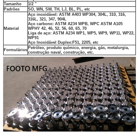
Tamanho
1/2 "
Padrões
SO, WN, SW, TH, LJ, BL, PL, etc
Aço inoxidável: ASTM A403 WP304, 304L, 310, 316,
316L, 321, 347, 904L
Aço carbono: ASTM A234 WPB, WPC ASTM A105
Material
WPHY 42, 46, 52, 56, 60, 65, 70
Liga de aço: ASTM A234 WP1, WP5, WP9, WP11, WP22,
WP91
Aço Inoxidável Duplex
:
F51, 2205, etc
Petróleo, produto químico, energia, gás, metalurgia,
Formulários
construção naval, construção, etc.