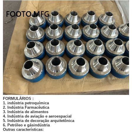
FORMULÁRIOS :
1. indústria petroquímica
2. Indústria Farmacêutica
3. Indústria de alimentos
4. Indústria de aviação e aeroespacial
5. Indústria de decoração arquitetônica
6. Petróleo e gás
indústria
Outras características: