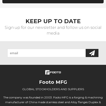
KEEP UP TO DATE
Sign up for our newsletter and follow us on social
media
Footo MFG
GLOBAL STOCKHOLDERS AND SUPPLIERS
The company was founded in 2003. Footo MFG is a forging & machining
manufacturer of China made stainless steel and Alloy flanges Duplex &