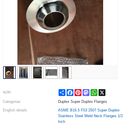
Share
Facebook
Pinterest
Mastodon
WhatsApp
X
ação
Categorias
Duplex Super Duplex Flanges
English details
ASME B16.5 F53 2507 Super Duplex
Stainless Steel Weld Neck Flanges 1/2
Inch