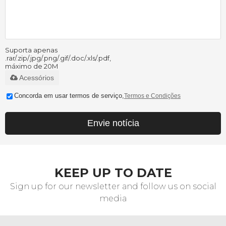
Suporta apenas
.rar/.zip/.jpg/.png/.gif/.doc/.xls/.pdf,
máximo de 20M
Acessórios
Concorda em usar termos de serviço,
Termos e Condições
Envie notícia
KEEP UP TO DATE
Sign up for our newsletter and follow us on social
media