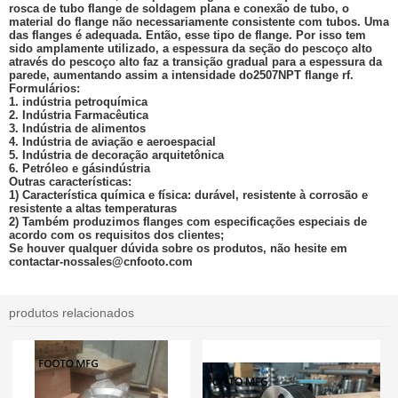
rosca de tubo flange de soldagem plana e conexão de tubo, o
material do flange não necessariamente consistente com tubos. Uma
das flanges é adequada. Então, esse tipo de flange. Por isso tem
sido amplamente utilizado, a espessura da seção do pescoço alto
através do pescoço alto faz a transição gradual para a espessura da
parede, aumentando assim a intensidade do
2507
NPT flange rf.
Formulários:
1. indústria petroquímica
2. Indústria Farmacêutica
3. Indústria de alimentos
4. Indústria de aviação e aeroespacial
5. Indústria de decoração arquitetônica
6. Petróleo e gás
indústria
Outras características:
1) Característica química e física: durável, resistente à corrosão e
resistente a altas temperaturas
2) Também produzimos flanges com especificações especiais de
acordo com os requisitos dos clientes;
Se houver qualquer dúvida sobre os produtos, não hesite em
contactar-nos
sales@cnfooto.com
produtos relacionados