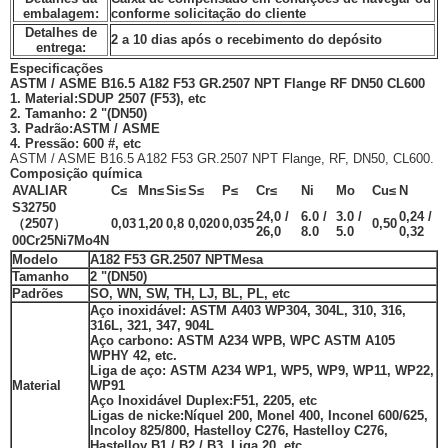
embalagem:
conforme solicitação do cliente
Detalhes de
2 a 10 dias após o recebimento do depósito
entrega:
Especificações
ASTM / ASME B16.5 A182 F53 GR.2507 NPT Flange RF DN50 CL600
1. Material:
SDUP 2507 (F53), etc
2. Tamanho: 2 "(
DN50
)
3. Padrão:
ASTM / ASME
4. Pressão: 600 #, etc
ASTM / ASME B16.5 A182 F53 GR.2507 NPT Flange, RF, DN50, CL600
.
Composição química
AVALIAR
C≤
Mn≤
Si≤
S≤
P≤
Cr≤
Ni
Mo
Cu≤
N
S32750
24,0 /
6.0 /
3.0 /
0,24 /
（2507）
0,03
1,20
0,8
0,020
0,035
0,50
26,0
8.0
5.0
0,32
00Cr25Ni7Mo4N
Modelo
A182 F53 GR.
2507 NPT
Mesa
Tamanho
2 "(DN50)
Padrões
SO, WN, SW, TH, LJ, BL, PL, etc
Aço inoxidável: ASTM A403 WP304, 304L, 310, 316,
316L, 321, 347, 904L
Aço carbono: ASTM A234 WPB, WPC ASTM A105
WPHY 42, etc.
Liga de aço: ASTM A234 WP1, WP5, WP9, WP11, WP22,
Material
WP91
Aço Inoxidável Duplex
:
F51, 2205, etc
Ligas de nicke:
Níquel 200, Monel 400, Inconel 600/625,
Incoloy 825/800, Hastelloy C276, Hastelloy C276,
Hastelloy B1 / B2 / B3, Liga 20, etc.