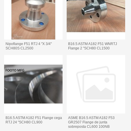
Nipoflange F51 RTJ 4 "X 3/4"
B16.5 ASTM A182 F51 WNRTJ
SCH80S CL2500
Flange 2 "SCH80 CL1500
B16.5 ASTM A182 F51 Flange cega
ASME B16.5 ASTM A182 F53
RTJ 24 "SCH80 CL900
GR2507 Flange de junta
sobreposta CL600 100NB