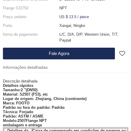
Flange S32750
NPT
Preço unitário
US $ 13.5
/
piece
Porta
Xangai; Ningbo
forma de pagamento
L/C, D/A, D/P, Western Union, T/T,
Paypal
Fale Agora
Informações detalhadas
Descrição detalhada
Detalhes rápidos
Tamanho:
2 "(DN50)
Material:
S2507 (F53), etc
Lugar de origem:
Zhejiang, China (continente)
Marca:
FOOTO
Padrão ou fora do padrão:
Padrão
Técnica:
Forjado
Padrão:
ASTM / ASME
Modelo:
2507
Flange NPT
embalagem e entrega
Detalhes da
Caixa de compensado em condições de navegar ou