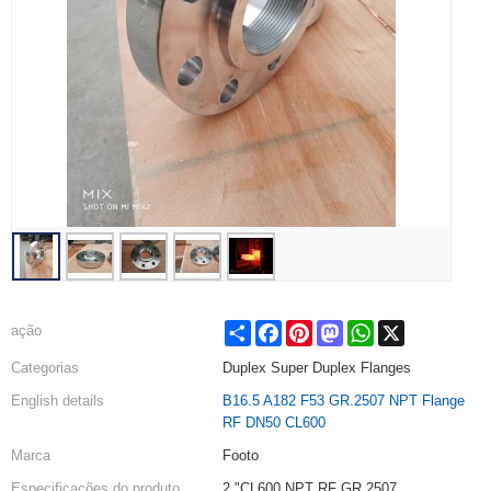
Share
Facebook
Pinterest
Mastodon
WhatsApp
X
ação
Categorias
Duplex Super Duplex Flanges
English details
B16.5 A182 F53 GR.2507 NPT Flange
RF DN50 CL600
Marca
Footo
Especificações do produto
2 "CL600 NPT RF GR.2507