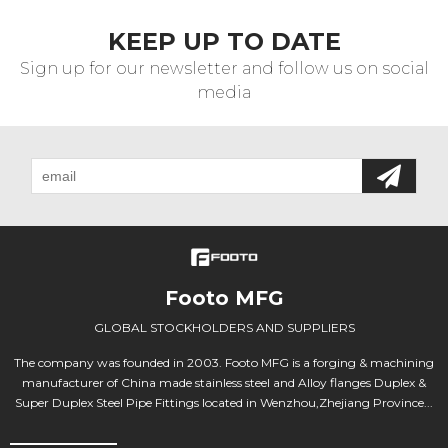
KEEP UP TO DATE
Sign up for our newsletter and follow us on social
media
Footo MFG
GLOBAL STOCKHOLDERS AND SUPPLIERS
The company was founded in 2003. Footo MFG is a forging & machining
manufacturer of China made stainless steel and Alloy flanges Duplex &
Super Duplex Steel Pipe Fittings located in Wenzhou,Zhejiang Province...