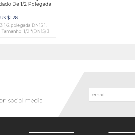
dado De 1/2 Polegada
:
US $
1.28
3 1/2 polegada DN15 1.
. Tamanho: 1/2 "(DN15) 3.
B16.5, DIN 4. Pressão:
 on social media