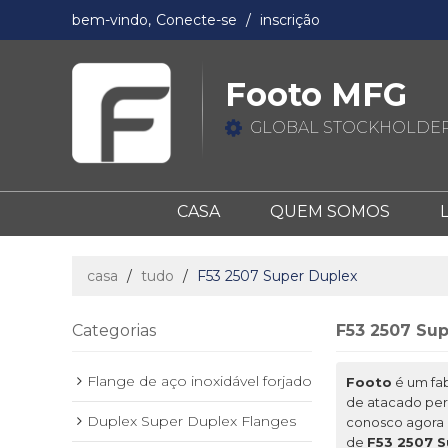
bem-vindo,
Conecte-se
/
inscrição
Footo MFG
GLOBAL STOCKHOLDER
CASA
QUEM SOMOS
casa
/
tudo
/
F53 2507 Super Duplex
Categorias
F53 2507 Sup
Flange de aço inoxidável forjado
Footo
é um fab
de atacado per
Duplex Super Duplex Flanges
conosco agora 
de
F53 2507 S