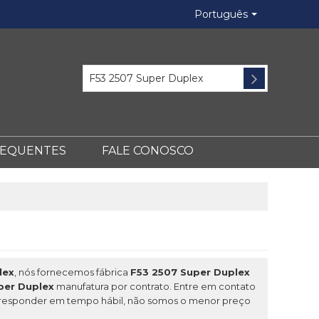
Português
REQUENTES
FALE CONOSCO
lex
, nós fornecemos fábrica
F53 2507 Super Duplex
per Duplex
manufatura por contrato. Entre em contato
responder em tempo hábil, não somos o menor preço