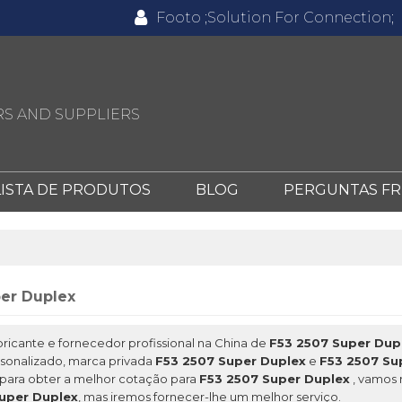
Footo ;Solution For Connection;
S AND SUPPLIERS
LISTA DE PRODUTOS
BLOG
PERGUNTAS F
er Duplex
ricante e fornecedor profissional na China de
F53 2507 Super Dup
sonalizado, marca privada
F53 2507 Super Duplex
e
F53 2507 Su
para obter a melhor cotação para
F53 2507 Super Duplex
, vamos 
uper Duplex
, mas iremos fornecer-lhe um melhor serviço.