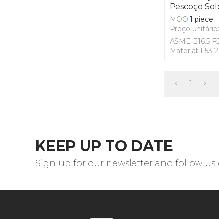
Pescoço Sol
MOQ:
1
piece
Preço unitário
ASME B16.5 F5
Material: F53 2
Padrão: ASME 
150 #, 300 #,
1
KEEP UP TO DATE
Sign up for our newsletter and follow us