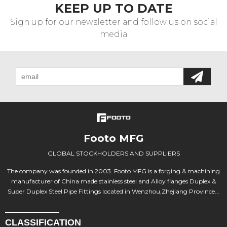
KEEP UP TO DATE
Sign up for our newsletter and follow us on social
media
Footo MFG
GLOBAL STOCKHOLDERS AND SUPPLIERS
The company was founded in 2003. Footo MFG is a forging & machining
manufacturer of China made stainless steel and Alloy flanges Duplex &
Super Duplex Steel Pipe Fittings located in Wenzhou,Zhejiang Province...
CLASSIFICATION