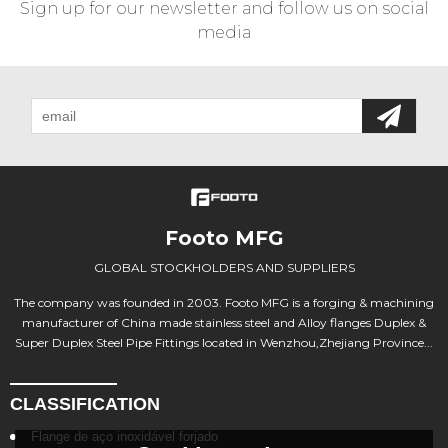
Sign up for our newsletter and follow us on social
media
Footo MFG
GLOBAL STOCKHOLDERS AND SUPPLIERS
The company was founded in 2003. Footo MFG is a forging & machining
manufacturer of China made stainless steel and Alloy flanges Duplex &
Super Duplex Steel Pipe Fittings located in Wenzhou,Zhejiang Province...
CLASSIFICATION
Flange de aço inoxidável forjado