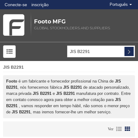
Conecte-se
inscrição
Português
Footo MFG
GLOBAL STOCKHOLDERS AND SUPPLIERS
JIS B2291
Footo
é um fabricante e fornecedor profissional na China de
JIS
B2291
, nós fornecemos fábrica
JIS B2291
de atacado personalizado,
marca privada
JIS B2291
e
JIS B2291
manufatura por contrato. Entre
em contato conosco agora para obter a melhor cotação para
JIS
B2291
, vamos responder em tempo hábil, não somos o menor preço
de
JIS B2291
, mas iremos fornecer-lhe um melhor serviço.
Ver