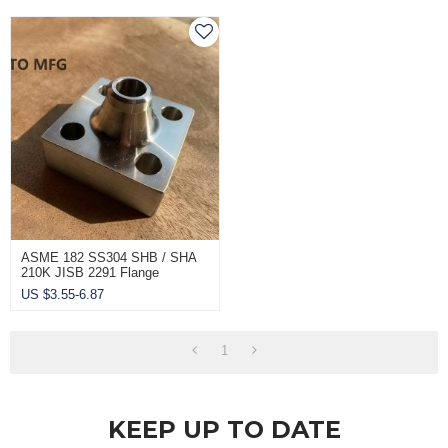
ASME 182 SS304 SHB / SHA
210K JISB 2291 Flange
Quadrado
US $
3.55-6.87
1
KEEP UP TO DATE