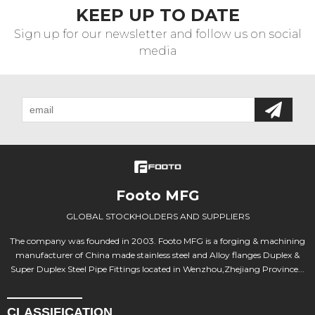
KEEP UP TO DATE
Sign up for our newsletter and follow us on social
media
Footo MFG
GLOBAL STOCKHOLDERS AND SUPPLIERS
The company was founded in 2003. Footo MFG is a forging & machining
manufacturer of China made stainless steel and Alloy flanges Duplex &
Super Duplex Steel Pipe Fittings located in Wenzhou,Zhejiang Province...
CLASSIFICATION