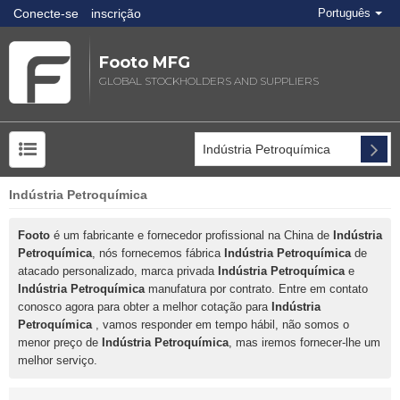
Conecte-se
inscrição
Português
Footo MFG
GLOBAL STOCKHOLDERS AND SUPPLIERS
Indústria Petroquímica
Footo
é um fabricante e fornecedor profissional na China de
Indústria
Petroquímica
, nós fornecemos fábrica
Indústria Petroquímica
de
atacado personalizado, marca privada
Indústria Petroquímica
e
Indústria Petroquímica
manufatura por contrato. Entre em contato
conosco agora para obter a melhor cotação para
Indústria
Petroquímica
, vamos responder em tempo hábil, não somos o
menor preço de
Indústria Petroquímica
, mas iremos fornecer-lhe um
melhor serviço.