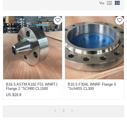
Ver
B16.5 ASTM A182 F51 WNRTJ
B16.5 F304L WNRF Flange 6
Flange 2 "SCH80 CL1500
"Sch40S CL300
US $
18.8
1