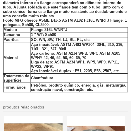
diâmetro interno do flange corresponderá ao diâmetro interno do
tubo. A junta soldada que este flange tem com o tubo junto com o
cubo cônico, torna este flange muito resistente ao desdobramento e
uma conexão muito robusta.
Footo MFG
oferece ASME B16.5 ASTM A182 F316L WNRTJ Flange, 1
polegada, Sch80, CL2500.
Modelo
Flange 316L WNRTJ
Tamanho
1 "
WT: Sch80
Padrões
SO, WN, SW, TH, LJ, BL, PL, etc
Aço inoxidável: ASTM A403 WP304, 304L, 310, 316,
316L, 321, 347, 904L
Aço carbono: ASTM A234 WPB, WPC ASTM A105
Material
WPHY 42, 46, 52, 56, 60, 65, 70
Liga de aço: ASTM A234 WP1, WP5, WP9, WP11,
WP22, WP91
Aço inoxidável duplex
:
F51, 2205,
F53, 2507,
etc.
Tratamento da
Chanfradura
superfície
Petróleo, produto químico, energia, gás, metalurgia,
Formulários
construção naval, construção, etc.
produtos relacionados