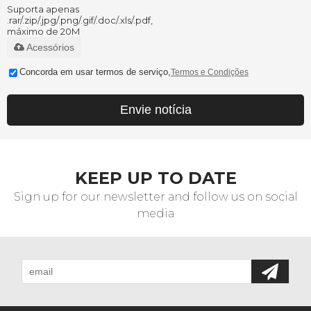
Suporta apenas
.rar/.zip/.jpg/.png/.gif/.doc/.xls/.pdf,
máximo de 20M
Acessórios
Concorda em usar termos de serviço,
Termos e Condições
Envie notícia
KEEP UP TO DATE
Sign up for our newsletter and follow us on social
media