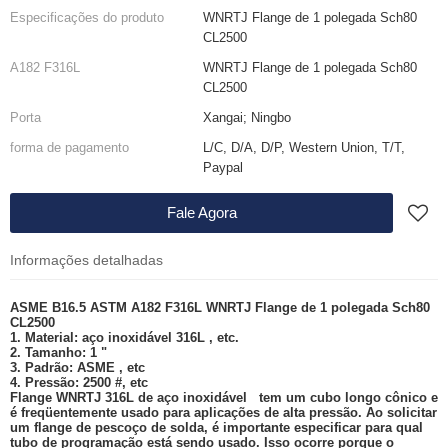
Especificações do produto
WNRTJ Flange de 1 polegada Sch80
CL2500
A182 F316L
WNRTJ Flange de 1 polegada Sch80
CL2500
Porta
Xangai; Ningbo
forma de pagamento
L/C, D/A, D/P, Western Union, T/T,
Paypal
Fale Agora
Informações detalhadas
ASME B16.5 ASTM A182 F316L WNRTJ Flange de 1 polegada Sch80
CL2500
1. Material: aço inoxidável
316L
, etc.
2. Tamanho: 1 "
3. Padrão:
ASME
, etc
4. Pressão: 2500 #, etc
Flange WNRTJ 316L de aço inoxidável
tem um cubo longo cônico e
é freqüentemente usado para aplicações de alta pressão. Ao solicitar
um flange de pescoço de solda, é importante especificar para qual
tubo de programação está sendo usado. Isso ocorre porque o