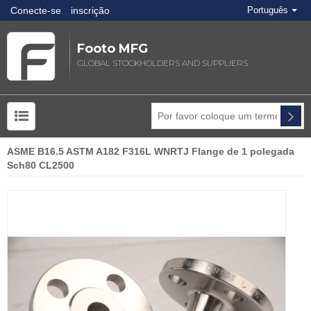
Conecte-se
inscrição
Português
Footo MFG
GLOBAL STOCKHOLDERS AND SUPPLIERS
ASME B16.5 ASTM A182 F316L WNRTJ Flange de 1 polegada
Sch80 CL2500