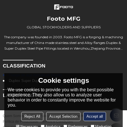
Footo MFG
GLOBAL STOCKHOLDERS AND SUPPLIERS
The company was founded in 2003. Footo MFG is a forging & machining
manufacturer of China made stainless steel and Alloy flanges Duplex &
Super Duplex Steel Pipe Fittings located in Wenzhou,Zhejiang Province...
CLASSIFICATION
Flange de aço inoxidável forjado
Cookie settings
Duplex Super Duplex Flanges
We use cookies to provide you with the best possible
LATEST POSTS
experience. They also allow us to analyze user
behavior in order to constantly improve the website for
you.
Quem Somos
Notícia
Fale Conosco
Perguntas frequentes
Reject All
Accept Selection
Accept all
Política de Privacidade
Termos e Condições
Necessary
Analytics
Preferences
Marketing