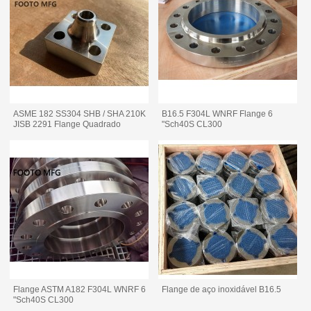
ASME 182 SS304 SHB / SHA 210K
B16.5 F304L WNRF Flange 6
JISB 2291 Flange Quadrado
"Sch40S CL300
Flange ASTM A182 F304L WNRF 6
Flange de aço inoxidável B16.5
"Sch40S CL300