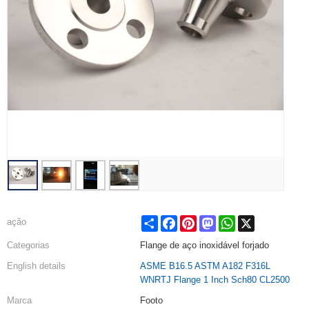
Share
Facebook
Pinterest
Mastodon
WhatsApp
X
ação
Categorias
Flange de aço inoxidável forjado
English details
ASME B16.5 ASTM A182 F316L
WNRTJ Flange 1 Inch Sch80 CL2500
Marca
Footo